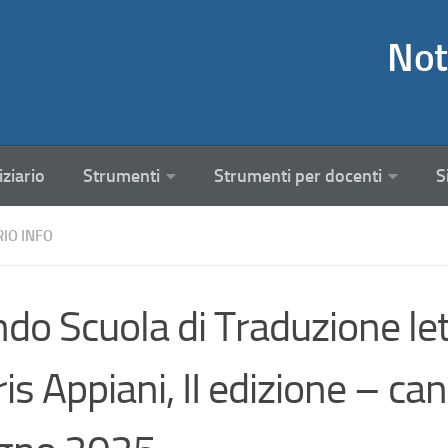
Not
iziario
Strumenti
Strumenti per docenti
S
RIO INFO
do Scuola di Traduzione le
ris Appiani, II edizione – ca