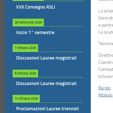
XVII Convegno ASLI
La scuol
Sono dis
28 Settembre 2026
a partir
La scuol
Inizio 1° semestre
Termine
7 Ottobre 2026
Direttri
Discussioni Lauree magistrali
Coordina
Comitato
8 Ottobre 2026
(Univers
Discussioni Lauree magistrali
Bando
Modulo 
14 Ottobre 2026
Proclamazioni Lauree triennali