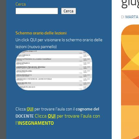
gi
Cerca
Cerca
DI
MARTA
Schermo orario delle lezioni
Un click
QUI
per visionare lo schermo orario delle
lezioni (nuovo pannello)
Clicca
QUI
per trovare l'aula con il
cognome del
Clicca
QUI
per trovare l'aula con
DOCENTE
l'
INSEGNAMENTO