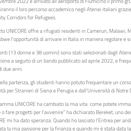
vembre 2022 è arrivato all’aeroporto di Fiumicino il primo grup
iranno il loro percorso accademico negli Atenei italiani graz
ity Corridors for Refugees.
etto UNICORE offre a rifugiati residenti in Camerun, Malawi, 
we l’opportunità di arrivare in Italia in maniera regolare e sic
denti (13 donne e 38 uomini) sono stati selezionati dagli Aten
ione a seguito di un bando pubblicato ad aprile 2022, e fre
i due anni.
ella partenza, gli studenti hanno potuto frequentare un corso 
tà per Stranieri di Siena e Perugia e dall’Università di Notr
gramma UNICORE ha cambiato la mia vita: come potete immagi
e o fare progetti per l’avvenire” ha dichiarato Bereket, uno d
E mi ha dato speranza. Quando ho lasciato l’Eritrea per andare
ta la mia passione per la finanza e quando mi è stata data la pos