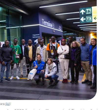
aria:
QUI
]