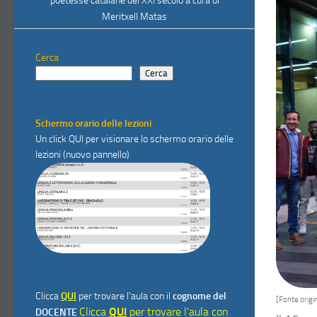
poetesse catalane del XXI secolo a cura di
Meritxell Matas
Cerca
Cerca
Schermo orario delle lezioni
Un click
QUI
per visionare lo schermo orario delle
lezioni (nuovo pannello)
Clicca
QUI
per trovare l'aula con il
cognome del
[Fonte origin
Clicca
QUI
per trovare l'aula con
DOCENTE