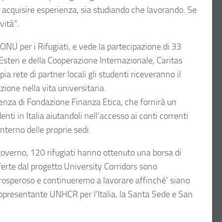
d acquisire esperienza, sia studiando che lavorando. Se
vità”.
NU per i Rifugiati, e vede la partecipazione di 33
i Esteri e della Cooperazione Internazionale, Caritas
ia rete di partner locali gli studenti riceveranno il
zione nella vita universitaria.
senza di Fondazione Finanza Etica, che fornirà un
nti in Italia aiutandoli nell’accesso ai conti correnti
’interno delle proprie sedi.
l governo, 120 rifugiati hanno ottenuto una borsa di
fferte dal progetto University Corridors sono
 prosperoso e continueremo a lavorare affinché’ siano
appresentante UNHCR per l’Italia, la Santa Sede e San