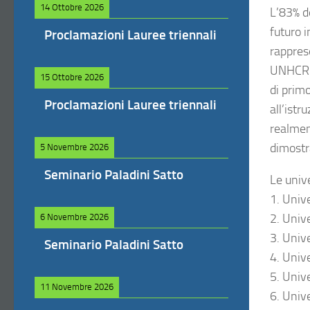
14 Ottobre 2026
L’83% de
futuro i
Proclamazioni Lauree triennali
rapprese
UNHCR mi
15 Ottobre 2026
di primo
Proclamazioni Lauree triennali
all’istr
realment
dimostr
5 Novembre 2026
Seminario Paladini Satto
Le univ
1. Unive
2. Univ
6 Novembre 2026
3. Univ
Seminario Paladini Satto
4. Unive
5. Unive
11 Novembre 2026
6. Unive