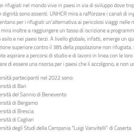
i rifugiati nel mondo vive in paesi in via di sviluppo dove trop
n dignità sono assenti. UNHCR mira a rafforzare i canali di ing
ntano per i rifugiati un’alternativa ai pericolosi viaggi nelle m
ra inoltre a raggiungere un tasso di iscrizione a programmi di
 asilo e nei paesi terzi. A livello globale, infatti, emerge un 
uzione superiore contro il 38% della popolazione non rifugiata. 
e aspirare a percorsi di studio e di lavoro in linea con le loro
are di essere una risorsa per i paesi che li accolgono, e non
ersità partecipanti nel 2022 sono:
rsità di Bari
ersità del Sannio di Benevento
ersità di Bergamo
rsità di Brescia
rsità di Cagliari
rsità degli Studi della Campania “Luigi Vanvitelli” di Caserta