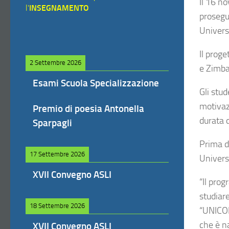
Il 16 no
l'
INSEGNAMENTO
prosegu
Univers
Il prog
2 Settembre 2026
e Zimbab
Esami Scuola Specializzazione
Gli stu
motivaz
Premio di poesia Antonella
durata d
Sparpagli
Prima d
17 Settembre 2026
Universi
XVII Convegno ASLI
“Il pro
studiar
18 Settembre 2026
“UNICOR
che è na
XVII Convegno ASLI