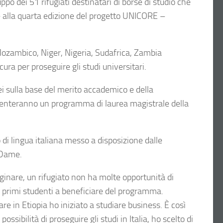
po dei 51 rifugiati destinatari di borse di studio che
ie alla quarta edizione del progetto UNICORE –
Mozambico, Niger, Nigeria, Sudafrica, Zambia
ura per proseguire gli studi universitari.
ei sulla base del merito accademico e della
quenteranno un programma di laurea magistrale della
di lingua italiana messo a disposizione dalle
e Dame.
nare, un rifugiato non ha molte opportunità di
ei primi studenti a beneficiare del programma.
 in Etiopia ho iniziato a studiare business. È così
sibilità di proseguire gli studi in Italia, ho scelto di