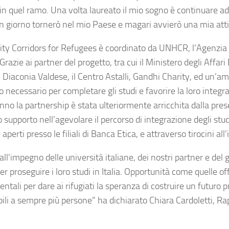
 in quel ramo. Una volta laureato il mio sogno è continuare a
un giorno tornerò nel mio Paese e magari avvierò una mia atti
ity Corridors for Refugees è coordinato da UNHCR, l’Agenzia O
Grazie ai partner del progetto, tra cui il Ministero degli Affar
, Diaconia Valdese, il Centro Astalli, Gandhi Charity, ed un’amp
 necessario per completare gli studi e favorire la loro integra
nno la partnership è stata ulteriormente arricchita dalla pre
 supporto nell’agevolare il percorso di integrazione degli stude
 aperti presso le filiali di Banca Etica, e attraverso tirocini all
all’impegno delle università italiane, dei nostri partner e de
er proseguire i loro studi in Italia. Opportunità come quelle o
ntali per dare ai rifugiati la speranza di costruire un futuro
bili a sempre più persone” ha dichiarato Chiara Cardoletti, R