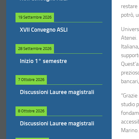
restare
potrò, 
19 Settembre 2026
Univers
XVII Convegno ASLI
Atenei. 
Italiana
28 Settembre 2026
supporto
Inizio 1° semestre
Quest’a
prezioso
7 Ottobre 2026
bancari,
Discussioni Lauree magistrali
“Grazie 
studio p
8 Ottobre 2026
fondame
accessi
Discussioni Lauree magistrali
Marino.