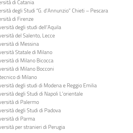
rsità di Catania
ersità degli Studi “G. d’Annunzio” Chieti – Pescara
rsità di Firenze
ersità degli studi dell’Aquila
versità del Salento, Lecce
versità di Messina
versità Statale di Milano
versità di Milano Bicocca
versità di Milano Bocconi
itecnico di Milano
versità degli studi di Modena e Reggio Emilia
ersità degli Studi di Napoli L’orientale
versità di Palermo
versità degli Studi di Padova
versità di Parma
ersità per stranieri di Perugia