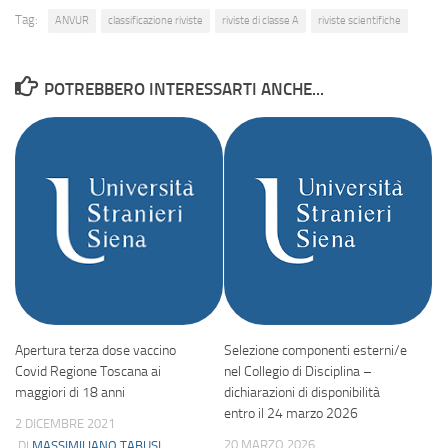
Tag:
ANVUR
classificazione riviste
riviste di classe A
riviste scientifiche
POTREBBERO INTERESSARTI ANCHE...
Apertura terza dose vaccino
Selezione componenti esterni/e
Covid Regione Toscana ai
nel Collegio di Disciplina –
maggiori di 18 anni
dichiarazioni di disponibilità
entro il 24 marzo 2026
2 DICEMBRE 2021
20 MARZO 2026
DI
MASSIMILIANO TABUSI