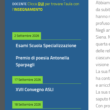
Abbiamo
Clicca
QUI
per trovare l'aula con
DOCENTE
da subit
l'
INSEGNAMENTO
hanno r
profuso 
Negli an
2 Settembre 2026
Siena. 
quarta 
Esami Scuola Specializzazione
delle re
Premio di poesia Antonella
ciascun
Sparpagli
visione
La sua 
ha contr
17 Settembre 2026
e arric
XVII Convegno ASLI
La sua 
saputo 
18 Settembre 2026
Con pro