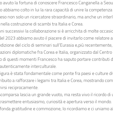
 avuto la fortuna di conoscere Francesco Canganella a Seoul n
o abbiamo colto in lui la rara capacità di unire la competenza 
eso non solo un ricercatore straordinario, ma anche un inte
nella costruzione di scambi tra Italia e Corea.
ni successivi la collaborazione si è arricchita di molte occasio
Nel 2023 abbiamo avuto il piacere di invitarlo come relatore 
edizione del ciclo di seminari sull’Eurasia e,più recentemente
lazioni diplomatiche fra Corea e Italia, organizzato dal Cent
o di questi momenti Francesco ha saputo portare contributi di 
 autenticamente interculturale.
figura è stata fondamentale come ponte fra paesi e culture di
ibuito a rafforzare i legami tra Italia e Corea, mostrando com
chirsi reciprocamente.
scomparsa lascia un grande vuoto, ma resta vivo il ricordo di
trasmettere entusiasmo, curiosità e apertura verso il mondo.
fonda gratitudine e commozione, lo ricordiamo e ci uniamo al