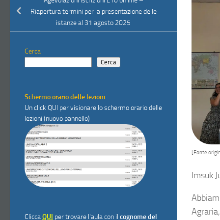
Agevolazioni iscrizioni L10 on line –
Riapertura termini per la presentazione delle
istanze al 31 agosto 2025
Cerca
Cerca
Schermo orario delle lezioni
Un click
QUI
per visionare lo schermo orario delle
lezioni (nuovo pannello)
[Fonte origin
Imsuk J
Abbiamo
Agraria,
Clicca
QUI
per trovare l'aula con il
cognome del