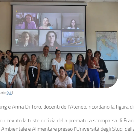
aria:
QUI
]
ung e Anna Di Toro, docenti dell’Ateneo, ricordano la figura 
 ricevuto la triste notizia della prematura scomparsa di Fran
 Ambientale e Alimentare presso l’Università degli Studi dell