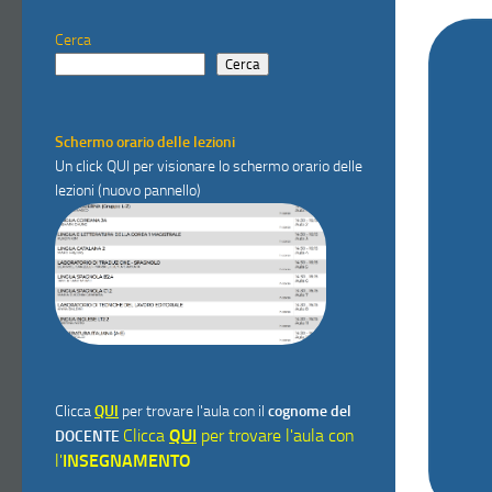
Cerca
Cerca
Schermo orario delle lezioni
Un click
QUI
per visionare lo schermo orario delle
lezioni (nuovo pannello)
Clicca
QUI
per trovare l'aula con il
cognome del
Clicca
QUI
per trovare l'aula con
DOCENTE
l'
INSEGNAMENTO