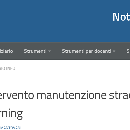
Not
iziario
Strumenti
Strumenti per docenti
S
RIO INFO
ervento manutenzione strao
rning
 MANTOVANI