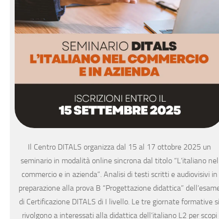
Il Centro DITALS organizza dal 15 al 17 ottobre 2025 un
seminario in modalità online sincrona dal titolo “L’italiano nel
commercio e in azienda”. Analisi di testi scritti e audiovisivi in
preparazione alla prova B “Progettazione didattica” dell’esam
di Certificazione DITALS di I livello. Le tre giornate formative s
rivolgono a interessati alla didattica dell’italiano L2 per scopi