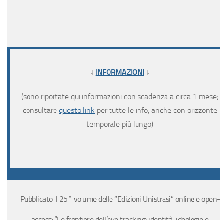
↓
INFORMAZIONI
↓
(sono riportate qui informazioni con scadenza a circa 1 mese;
consultare
questo link
per tutte le info, anche con orizzonte
temporale più lungo)
Pubblicato il 25° volume delle “Edizioni Unistrasi” online e open-
access: “Le frontiere dell’eye tracking: identità, ideologie e