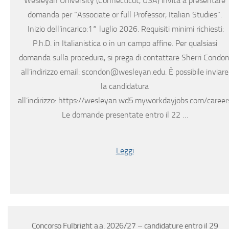
Wesleyan University (Connecticut, USA) invita a presentare
domanda per “Associate or full Professor, Italian Studies”.
Inizio dell’incarico:1° luglio 2026. Requisiti minimi richiesti:
P.h.D. in Italianistica o in un campo affine. Per qualsiasi
domanda sulla procedura, si prega di contattare Sherri Condon
all’indirizzo email: scondon@wesleyan.edu. È possibile inviare
la candidatura
all’indirizzo: https://wesleyan.wd5.myworkdayjobs.com/career
Le domande presentate entro il 22 …
Leggi
Concorso Fulbright a.a. 2026/27 – candidature entro il 29