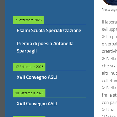
[Fonte origin
2 Settembre 2026
Il labor
sviluppa
Esami Scuola Specializzazione
⮚ La pr
Premio di poesia Antonella
e verbal
Sparpagli
creativi
⮚ Nella 
che si a
17 Settembre 2026
altri nu
XVII Convegno ASLI
colletti
⮚ Nella
18 Settembre 2026
fra le s
con part
XVII Convegno ASLI
⮚ Una fa