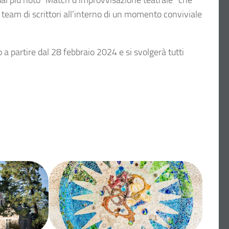
al più noto “Match d’improvvisazione teatrale” che
e team di scrittori all’interno di un momento conviviale
io a partire dal 28 febbraio 2024 e si svolgerà tutti