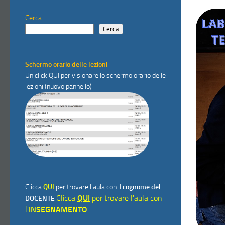
Cerca
Cerca
Schermo orario delle lezioni
Un click
QUI
per visionare lo schermo orario delle
lezioni (nuovo pannello)
Clicca
QUI
per trovare l'aula con il
cognome del
Clicca
QUI
per trovare l'aula con
DOCENTE
l'
INSEGNAMENTO