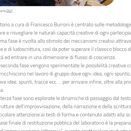
aria:
QUI
]
atorio a cura di Francesco Burroni è centrato sulle metodologie
re e risvegliare le naturali capacità creative di ogni partecipant
ima fase è rivolta allo stimolo dei meccanismi creativi attrav
e e di ludoscrittura, così da poter superare il classico blocco 
tà ed entrare in una dimensione di flusso di coscienza.
seconda fase vengono sperimentate le possibilità creative coll
rricchiscono nel lavoro di gruppo dove ogni idea, ogni spunto,
ove idee, spunti, tracce ecc.… per arrivare infine, oltre alla 
va.
 terza fase sono esplorate le dinamiche di passaggio dal testo
trutture dell’improvvisazione, della narrazione e della scrittura
icolare attenzione ai testi di forma e contenuto adatti alla scri
se finale di restituzione pubblica del laboratorio è la prepar