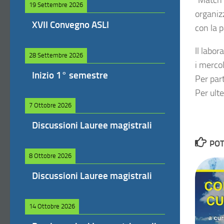
“Match 
19 Settembre 2026
organizz
XVII Convegno ASLI
con la p
Il labor
28 Settembre 2026
i mercol
Inizio 1° semestre
Per part
Per ulte
7 Ottobre 2026
Discussioni Lauree magistrali
POT
8 Ottobre 2026
Discussioni Lauree magistrali
14 Ottobre 2026