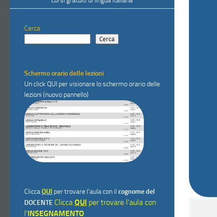
corsi gratuiti di lingua italiana
Cerca
Cerca
Schermo orario delle lezioni
Un click
QUI
per visionare lo schermo orario delle
lezioni (nuovo pannello)
Clicca
QUI
per trovare l'aula con il
cognome del
Clicca
QUI
per trovare l'aula con
DOCENTE
l'
INSEGNAMENTO