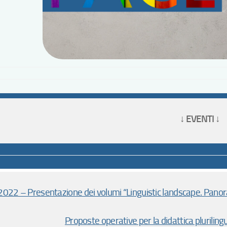
↓ EVENTI ↓
022 – Presentazione dei volumi “Linguistic landscape. Panorami
Proposte operative per la didattica plurilingu