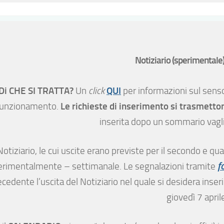
Notiziario (sperimentale)
Di CHE SI TRATTA?
QUI
Un
click
per informazioni sul sens
Le richieste di inserimento si trasmett
funzionamento.
inserita dopo un sommario vaglio
 Notiziario, le cui uscite erano previste per il secondo e 
erimentalmente – settimanale. Le segnalazioni tramite
f
ecedente l’uscita del Notiziario nel quale si desidera inse
giovedì 7 april