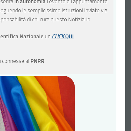
in autonomia
nserirà
l’evento o l’appuntamento
seguendo le semplicissime istruzioni inviate via
onsabilità di chi cura questo Notiziario.
ientifica Nazionale
QUI
un
CLICK
PNRR
i connesse al