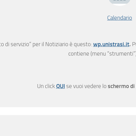
Calendario
wp.unistrasi.it
.
ito di servizio” per il Notiziario è questo:
P
contiene (menu “strumenti”) a
QUI
schermo di
Un click
se vuoi vedere lo