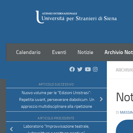
Salta al contenuto
Calendario
Eventi
Notizie
Archivio Not
ARCHIVI
ARTICOLO SUCCESSIVO
Not
Nuovo volume per le “Edizioni Unistrasi”:
Repetita iuvant, perseverare diabolicum. Un
approccio multidisciplinare alla ripetizione
DI
MASSIM
ARTICOLO PRECEDENTE
Laboratorio “Improvvisazione teatrale,