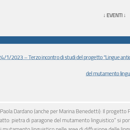
↓ EVENTI ↓
4/1/2023 – Terzo incontro di studi del progetto “Lingue antich
del mutamento lingui
Paola Dardano (anche per Marina Benedetti): Il progetto P
atto: pietra di paragone del mutamento linguistico” si pone 
i mutamento linguistico nelle aree di diffusione delle lingu