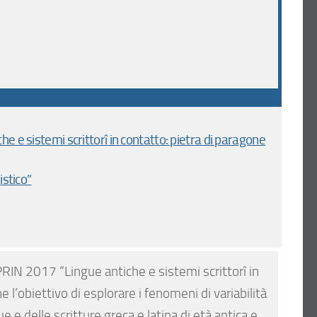
e e sistemi scrittorî in contatto: pietra di paragone
stico”
RIN 2017 “Lingue antiche e sistemi scrittorî in
l’obiettivo di esplorare i fenomeni di variabilità
e e delle scritture greca e latina di età antica e