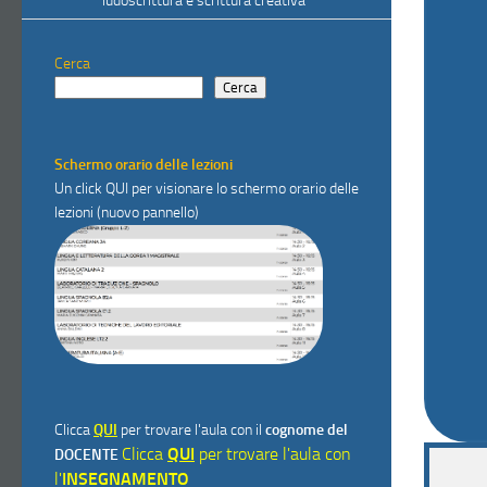
ludoscrittura e scrittura creativa”
Cerca
Cerca
Schermo orario delle lezioni
Un click
QUI
per visionare lo schermo orario delle
lezioni (nuovo pannello)
Clicca
QUI
per trovare l'aula con il
cognome del
Clicca
QUI
per trovare l'aula con
DOCENTE
l'
INSEGNAMENTO