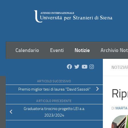
Salta al contenuto
Calendario
Eventi
Notizie
Archivio Not
NOTIZIA
ARTICOLO SUCCESSIVO
Rip
Premio miglior tesi di laurea “David Sassoli”
ARTICOLO PRECEDENTE
DI
MARTA
Graduatoria tirocinio progetto LEI a.a.
2023/2024