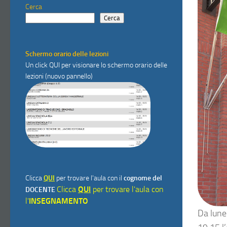
Cerca
Cerca
Schermo orario delle lezioni
Un click
QUI
per visionare lo schermo orario delle
lezioni (nuovo pannello)
Clicca
QUI
per trovare l'aula con il
cognome del
Clicca
QUI
per trovare l'aula con
DOCENTE
l'
INSEGNAMENTO
Da luned