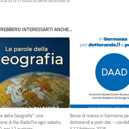
orario di chiusura della Biblioteca.
REBBERO INTERESSARTI ANCHE...
le della Geografia”: una
Borse di ricerca in Germania pe
ione di Rai RadioTre ogni sabato,
dottorandi e post-doc – candid
0, per 12 puntate.
il 17 febbraio 2025