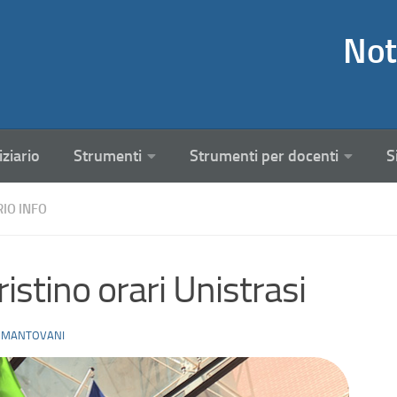
Not
iziario
Strumenti
Strumenti per docenti
S
RIO INFO
ristino orari Unistrasi
 MANTOVANI