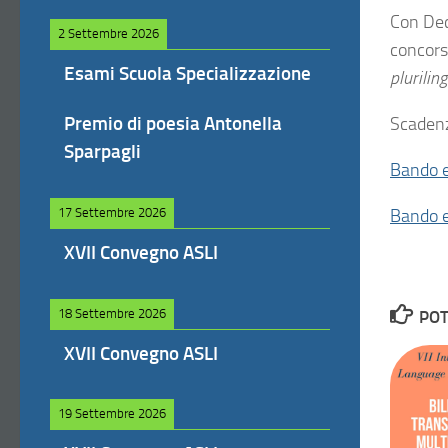
Con Dec
2 Settembre 2026
concorso
Esami Scuola Specializzazione
plurilin
Premio di poesia Antonella
Scadenz
Sparpagli
Bando e
17 Settembre 2026
Bando e
XVII Convegno ASLI
18 Settembre 2026
POT
XVII Convegno ASLI
19 Settembre 2026