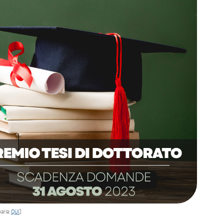
aria:
QUI
]