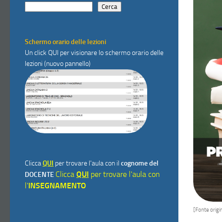
Cerca
Schermo orario delle lezioni
Un click
QUI
per visionare lo schermo orario delle
lezioni (nuovo pannello)
Clicca
QUI
per trovare l'aula con il
cognome del
Clicca
QUI
per trovare l'aula con
DOCENTE
l'
INSEGNAMENTO
[Fonte origin