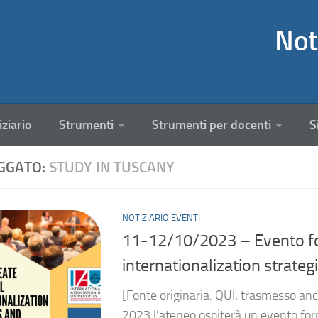
Not
iziario
Strumenti
Strumenti per docenti
S
GGATO:
STUDY IN TUSCANY
NOTIZIARIO EVENTI
11-12/10/2023 – Evento fo
internationalization strategi
[Fonte originaria: QUI; trasmesso anc
2023 l’ateneo ospiterà un evento form