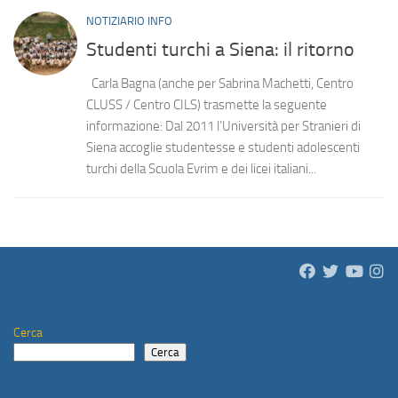
NOTIZIARIO INFO
Studenti turchi a Siena: il ritorno
Carla Bagna (anche per Sabrina Machetti, Centro
CLUSS / Centro CILS) trasmette la seguente
informazione: Dal 2011 l’Università per Stranieri di
Siena accoglie studentesse e studenti adolescenti
turchi della Scuola Evrim e dei licei italiani...
Cerca
Cerca