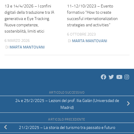
13 e 14/4/2026 – I confini
11-12/10/2023 – Evento
digitali della traduzione tra IA
formativo “How to create
generativa e Eye Tracking.
succesful internationalization
Nuove competenze,
strategies and activities”
sostenibilità, limiti etici
6 OTTOBRE 2023
6 MARZO 2026
DI
MARTA MANTOVANI
DI
MARTA MANTOVANI
ARTICOLO SUCCESSIVO
24 e 25/2/2025 – Lezioni del prof. Ilia Galán (Universdad de
Madrid)
ARTICOLO PRECEDENTE
21/2/2025 – La storia del turismo tra passato e futuro