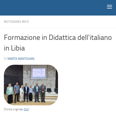
Notiziario
Salta al contenuto
NOTIZIARIO INFO
Formazione in Didattica dell’italiano
in Libia
DI
MARTA MANTOVANI
[Fonte originale:
QUI
]