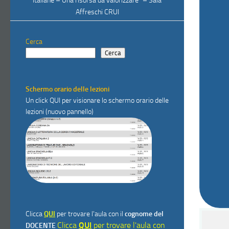
italiane – Una risorsa da valorizzare” – Sala
Affreschi CRUI
Cerca
Cerca
Schermo orario delle lezioni
Un click
QUI
per visionare lo schermo orario delle
lezioni (nuovo pannello)
Clicca
QUI
per trovare l'aula con il
cognome del
Clicca
QUI
per trovare l'aula con
DOCENTE