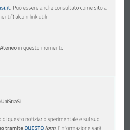
si.it
.
Può essere anche consultato come sito a
ti”) alcuni link utili
 Ateneo
in questo momento
 UniStraSi
o di questo notiziario sperimentale e sul suo
ono tramite
QUESTO
form
; l’informazione sarà