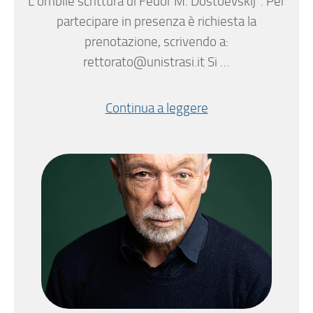
L’orribile scrittura di Fëdor M. Dostoevskij”. Per
partecipare in presenza è richiesta la
prenotazione, scrivendo a:
rettorato@unistrasi.it Si …
Continua a leggere