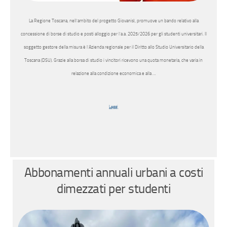
La Regione Toscana, nell’ambito del progetto Giovanisì, promuove un bando relativo alla
concessione di borse di studio e posti alloggio per l’a.a. 2025/2026 per gli studenti universitari. Il
soggetto gestore della misura è l’Azienda regionale per il Diritto allo Studio Universitario della
Toscana (DSU). Grazie alla borsa di studio i vincitori ricevono una quota monetaria, che varia in
relazione alla condizione economica e alla …
Leggi
Abbonamenti annuali urbani a costi
dimezzati per studenti