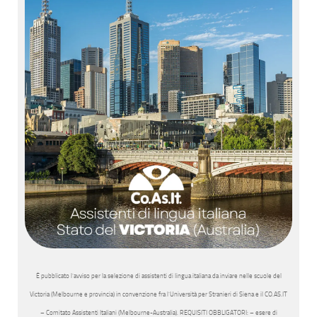
È pubblicato l’avviso per la selezione di assistenti di lingua italiana da inviare nelle scuole del
Victoria (Melbourne e provincia) in convenzione fra l’Università per Stranieri di Siena e il CO.AS.IT
– Comitato Assistenti Italiani (Melbourne-Australia). REQUISITI OBBLIGATORI: – esere di