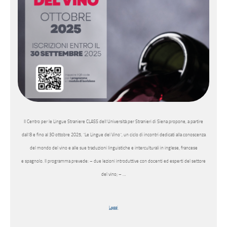
Il Centro per le Lingue Straniere CLASS dell’Università per Stranieri di Siena propone, a partire
dall’8 e fino al 30 ottobre 2025, “Le Lingue del Vino”, un ciclo di incontri dedicati alla conoscenza
del mondo del vino e alle sue traduzioni linguistiche e interculturali in inglese, francese
e spagnolo. Il programma prevede: – due lezioni introduttive con docenti ed esperti del settore
del vino; – …
Leggi