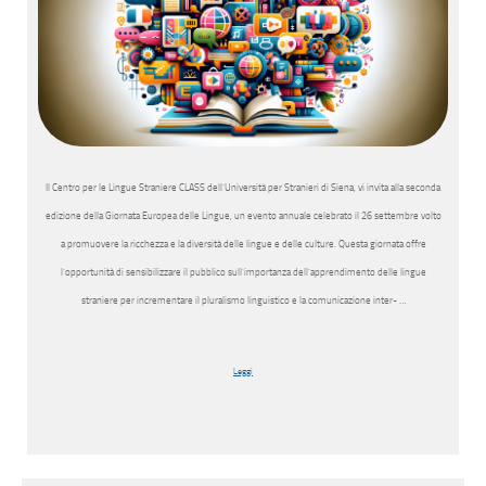
Il Centro per le Lingue Straniere CLASS dell’Università per Stranieri di Siena, vi invita alla seconda
edizione della Giornata Europea delle Lingue, un evento annuale celebrato il 26 settembre volto
a promuovere la ricchezza e la diversità delle lingue e delle culture. Questa giornata offre
l’opportunità di sensibilizzare il pubblico sull’importanza dell’apprendimento delle lingue
straniere per incrementare il pluralismo linguistico e la comunicazione inter- …
Leggi