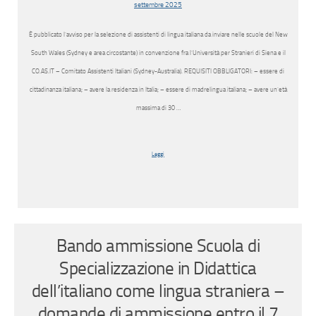
È pubblicato l’avviso per la selezione di assistenti di lingua italiana da inviare nelle scuole del New
South Wales (Sydney e area circostante) in convenzione fra l’Università per Stranieri di Siena e il
CO.AS.IT – Comitato Assistenti Italiani (Sydney-Australia). REQUISITI OBBLIGATORI: – essere di
cittadinanza italiana; – avere la residenza in Italia; – essere di madrelingua italiana; – avere un’età
massima di 30 …
Leggi
Bando ammissione Scuola di
Specializzazione in Didattica
dell’italiano come lingua straniera –
domande di ammissione entro il 7