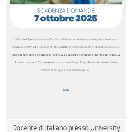
La Scuola di Specializzazione in Didattica dell’italiano come lingua straniera, istituita nell’anno
accademico 1997-98, è una delle strutture didattiche del Dipartimento di Studi Umanistici ed è il
percorso formativo in didattica dell’italiano L2 più completo e articolato presente oggi in Italia. La
Scuola si propone di formare esperti con uno specifico profilo professionale nei settori della
didattica della lingua e cultura italiana per le …
Leggi
Docente di italiano presso University