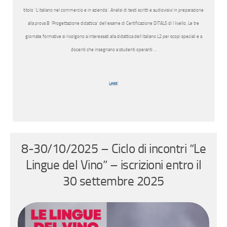
titolo “L’italiano nel commercio e in azienda”. Analisi di testi scritti e audiovisivi in preparazione
alla prova B “Progettazione didattica” dell’esame di Certificazione DITALS di I livello. Le tre
giornate formative si rivolgono a interessati alla didattica dell’italiano L2 per scopi speciali e a
docenti che insegnano a studenti operanti …
Leggi
8-30/10/2025 – Ciclo di incontri “Le
Lingue del Vino” – iscrizioni entro il
30 settembre 2025