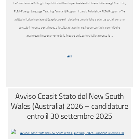
La Commissione Fulbright ha pubblicato il bando per Assistenti di lingua italiana negli Stati Uniti,
FLTA (Foreign Language Teaching Assistant) Program. Il bando Fulbright – FLTA Program offre
a cittadini italiani neolaureati (eaqrly career) in discipline umanistiche e scienze sociali, con uno
spiccato interesse per la lingua e la cultura statunitense, l’opportunità di: a) contribuire
a rafforzare lìinsegnamento della lingua e della cultura italiana presso le …
Leggi
Avviso Coasit Stato del New South
Wales (Australia) 2026 – candidature
entro il 30 settembre 2025