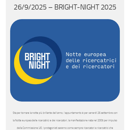
26/9/2025 – BRIGHT-NIGHT 2025
Sta per tornare la notte più brillante dell’anno, l’appuntamento è per venerdì 26 settembre con
la Notte europea delle ricercatrici e dei ricercatori, la manifestazione nata nel 2005 per impulso
della Commissione UE. I protagonisti saranno come sempre ricercatori e ricercatrici che