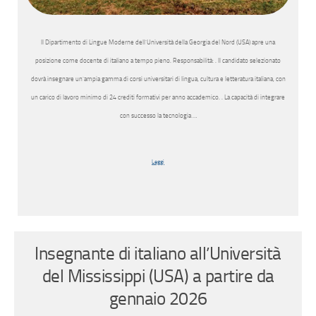
Il Dipartimento di Lingue Moderne dell’Università della Georgia del Nord (USA) apre una
posizione come docente di italiano a tempo pieno. Responsabilità: . Il candidato selezionato
dovrà insegnare un’ampia gamma di corsi universitari di lingua, cultura e letteratura italiana, con
un carico di lavoro minimo di 24 crediti formativi per anno accademico. . La capacità di integrare
con successo la tecnologia …
Leggi
Insegnante di italiano all’Università
del Mississippi (USA) a partire da
gennaio 2026