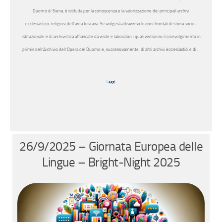
Duomo di Siena, è istituita per la conoscenza e la valorizzazione dei principali archivi
ecclesiastico-religiosi dell’area toscana. Si svolgerà attraverso lezioni frontali di storia socio-
istituzionale e di archivistica affiancate da visite e laboratori i quali vedranno il coinvolgimento in
primis dell’Archivio dell’Opera del Duomo e, successivamente, di altri archivi ecclesiastici e di …
Leggi
26/9/2025 – Giornata Europea delle
Lingue – Bright-Night 2025