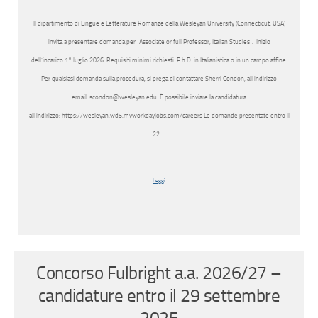
Il dipartimento di Lingue e Letterature Romanze della Wesleyan University (Connecticut, USA)
invita a presentare domanda per “Associate or full Professor, Italian Studies”. Inizio
dell’incarico:1° luglio 2026. Requisiti minimi richiesti: P.h.D. in Italianistica o in un campo affine.
Per qualsiasi domanda sulla procedura, si prega di contattare Sherri Condon, all’indirizzo
email: scondon@wesleyan.edu. È possibile inviare la candidatura
all’indirizzo: https://wesleyan.wd5.myworkdayjobs.com/careers Le domande presentate entro il
22 …
Leggi
Concorso Fulbright a.a. 2026/27 –
candidature entro il 29 settembre