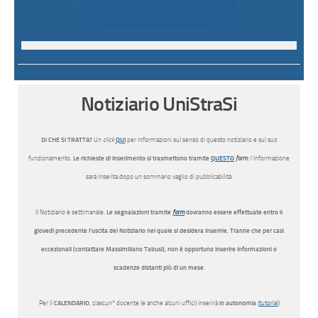
Notiziario UniStraSi
Di CHE SI TRATTA?
Un
click
QUI
per informazioni sul senso di questo notiziario e sul suo
funzionamento.
Le richieste di inserimento si trasmettono tramite
QUESTO
form
; l’informazione
sarà inserita dopo un sommario vaglio di pubblicabilità.
Il Notiziario è settimanale.
Le segnalazioni tramite
form
dovranno essere effettuate entro il
giovedì precedente l’uscita del Notiziario nel quale si desidera inserirle. Tranne che per casi
eccezionali (contattare Massimiliano Tabusi), non è opportuno inserire informazioni o
scadenze distanti più di un mese.
Per il
CALENDARIO
, ciascun* docente (e anche alcuni uffici) inserirà
in autonomia
(
tutorial
)