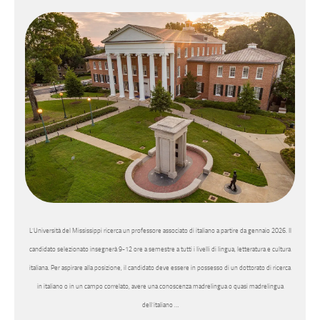
L’Università del Mississippi ricerca un professore associato di italiano a partire da gennaio 2026. Il
candidato selezionato insegnerà 9-12 ore a semestre a tutti i livelli di lingua, letteratura e cultura
italiana. Per aspirare alla posizione, il candidato deve essere in possesso di un dottorato di ricerca
in italiano o in un campo correlato, avere una conoscenza madrelingua o quasi madrelingua
dell’italiano …