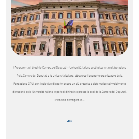
Il Programma di tirocinio Camera dei Deputati – Università italiane costituisce una collaborazione
fra la Camera dei Deputati e le Università Italiane, attraverso il supporto organizzativo della
Fondazione CRUI, con l’obiettivo di sperimentare un più organico e sistematico coinvolgimento
di studenti delle Università italiane in periodi di tirocinio presso le sedi della Camera dei Deputati.
Il tirocinio si svolgerà in …
Leggi