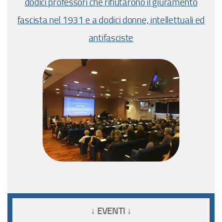
dodici professori che rifiutarono il giuramento
fascista nel 1931 e a dodici donne, intellettuali ed
antifasciste
↓ EVENTI ↓