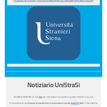
Visualizza nel browser (funziona correttamente solo nella settimana della ricezione)
Notiziario UniStraSi
Di CHE SI TRATTA?
Un
click
QUI
per informazioni sul senso di questo notiziario e sul suo
funzionamento.
Le richieste di inserimento si trasmettono tramite
QUESTO
form
; l’informazione