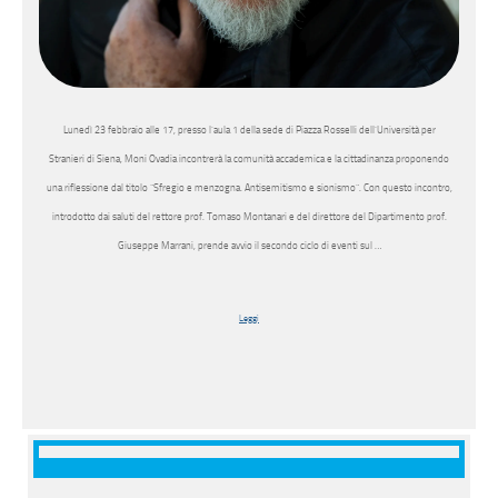
Lunedì 23 febbraio alle 17, presso l’aula 1 della sede di Piazza Rosselli dell’Università per
Stranieri di Siena, Moni Ovadia incontrerà la comunità accademica e la cittadinanza proponendo
una riflessione dal titolo “Sfregio e menzogna. Antisemitismo e sionismo”. Con questo incontro,
introdotto dai saluti del rettore prof. Tomaso Montanari e del direttore del Dipartimento prof.
Giuseppe Marrani, prende avvio il secondo ciclo di eventi sul …
Leggi