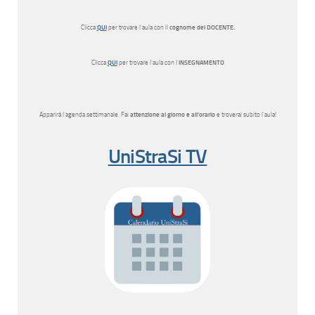
Clicca
QUI
per trovare l’aula con il
cognome del DOCENTE.
Clicca
QUI
per trovare l’aula con l’
INSEGNAMENTO
Apparirà l’agenda settimanale. Fai
attenzione al giorno e all’orario
e troverai subito l’aula!
UniStraSi TV