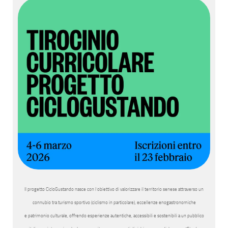
Il progetto CicloGustando nasce con l’obiettivo di valorizzare il territorio senese attraverso un
connubio tra turismo sportivo (ciclismo in particolare), eccellenze enogastronomiche
e patrimonio culturale, offrendo esperienze autentiche, accessibili e sostenibili a un pubblico