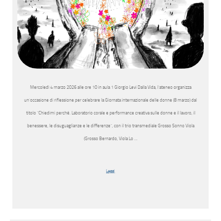
Mercoledì 4 marzo 2026 alle ore 10 in aula 1 Giorgio Levi Dalla Vida, l’ateneo organizza
un’occasione di riflessione per celebrare la Giornata internazionale delle donne (8 marzo) dal
titolo “Chiedimi perché. Laboratorio corale e performance creativa sulle donne e il lavoro, il
benessere, le disuguaglianze e le differenze”, con il trio transmediale Grosso Sonno Viola
(Grosso Bernardo, Viola Lo …
Leggi