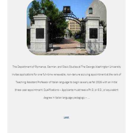
The Department of Romance, German, and Slavic Studies at The George Washington University
invites applications for one full-time renewable, non-tenure accruing appointment at the rank of
Teaching Assistant Professor of Italian language to begin as early as fall 2026 with an initial
three-year appointment. Qualifications – Applicants must have a Ph.D. or E.D., or equivalent
degree in Italian language pedagogy – …
Leggi