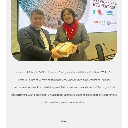
Lo scorso 18 febbraio 2026, si è svolto a Roma, ospitato dall’Università di Roma TRE, il 2nd
Rectors’ Forum of Rectors of Italian and Uzbek universities, alla presenza dei Ministri
dell’Università e della Ricerca dei due paesi. Nell’occasione, come già per il 1° Forum, svoltosi
nel settembre 2024 a Tashkent, l’Università per Stranieri di Siena ha preso parte all’iniziativa volta
a rafforzare la cooperazione scientifica …
Leggi