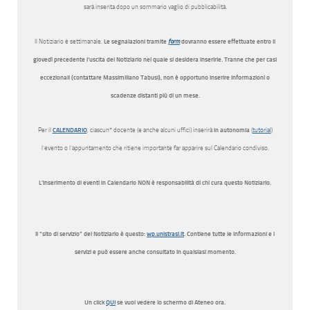
sarà inserita dopo un sommario vaglio di pubblicabilità.
Il Notiziario è settimanale.
Le segnalazioni tramite
form
dovranno essere effettuate entro il
giovedì precedente l’uscita del Notiziario nel quale si desidera inserirle. Tranne che per casi
eccezionali (contattare Massimiliano Tabusi), non è opportuno inserire informazioni o
scadenze distanti più di un mese.
Per il
CALENDARIO
, ciascun* docente (e anche alcuni uffici) inserirà
in autonomia
(
tutorial
)
l’evento o l’appuntamento che ritiene importante far apparire sul Calendario condiviso.
L’inserimento di eventi in Calendario NON è responsabilità di chi cura questo Notiziario.
Il “sito di servizio” del Notiziario è questo:
wp.unistrasi.it
. Contiene tutte le informazioni e i
servizi e può essere anche consultato in qualsiasi momento.
Un click
QUI
se vuoi vedere lo schermo di Ateneo ora.