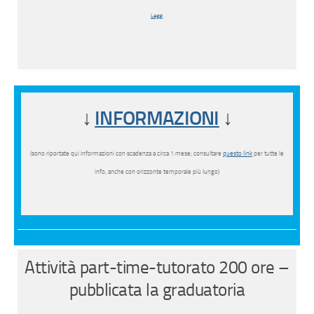
Leggi
↓
INFORMAZIONI
↓
(sono riportate qui informazioni con scadenza a circa 1 mese; consultare
questo link
per tutte le
info, anche con orizzonte temporale più lungo)
Attività part-time-tutorato 200 ore –
pubblicata la graduatoria