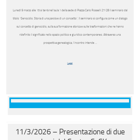
Lunedì 9 marzo alle 15 si terrà nell’aula 1 della sede di Piazza Carlo Rosselli 27/28 il seminario dal
titolo “Genocidio. Storia di una parola e di un concetto”. Il seminario si configura come un dialogo
sul concetto di genocidio, sulla sua formazione storica e sulle trasformazioni che ne hanno
ridefinito il significato nello spazio politico e giuridico contemporaneo. Attraverso una
prospettiva genealogica, l’incontro intende …
Leggi
11/3/2026 – Presentazione di due