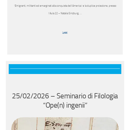
“Emigranti, militanti ed emarginati alla conquista dell’America” e la duplice proiezione, presso
l’Aula 22 – Natalia Ginzburg, …
Leggi
25/02/2026 – Seminario di Filologia
“Ope(n) ingenii”