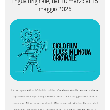
lingua originale, dal 10 marzo al 15
maggio 2026
Il 10 marzo prenderà il via il Ciclo di film idal titolo “Costellazioni (s)familiari e nuove convivenze”,
organizzato dal Centro per le Lingue Straniere CLASS: da marzo a maggio saranno proiettati
e presentati 15 film in lingua originale nelle 15 lingue insegnate a Unistrasi. Qui di seguito il
programma: UCRAINO Martedì 10 marzo ore 16.15 | AULA 16 BILYJ PTACH IS CHORNOJU