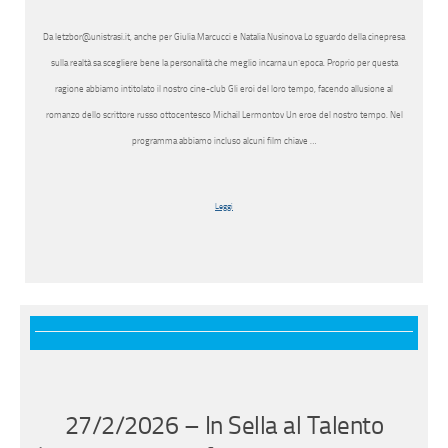
Da letzbor@unistrasi.it, anche per Giulia Marcucci e Natalia Nusinova Lo sguardo della cinepresa
sulla realtà sa scegliere bene la personalità che meglio incarna un’epoca. Proprio per questa
ragione abbiamo intitolato il nostro cine-club Gli eroi del loro tempo, facendo allusione al
romanzo dello scrittore russo ottocentesco Michail Lermontov Un eroe del nostro tempo. Nel
programma abbiamo incluso alcuni film chiave …
Leggi
27/2/2026 – In Sella al Talento