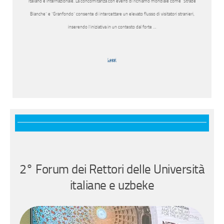
italiano e internazionale. La concomitanza con eventi di richiamo mondiale come “Strade
Bianche” e “Granfondo” consente di intercettare un elevato flusso di visitatori stranieri,
inserendo l’iniziativa in un contesto dal forte …
Leggi
2° Forum dei Rettori delle Università
italiane e uzbeke