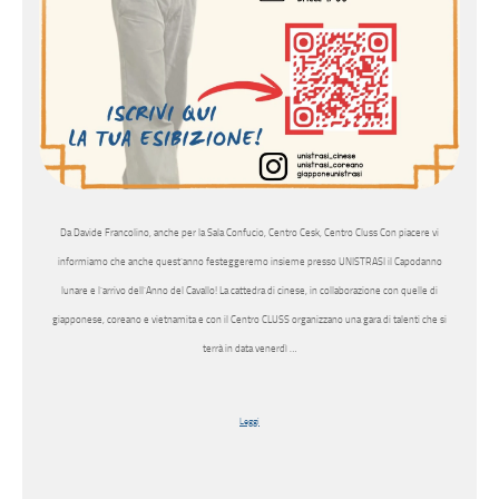
Da Davide Francolino, anche per la Sala Confucio, Centro Cesk, Centro Cluss Con piacere vi
informiamo che anche quest’anno festeggeremo insieme presso UNISTRASI il Capodanno
lunare e l’arrivo dell’Anno del Cavallo! La cattedra di cinese, in collaborazione con quelle di
giapponese, coreano e vietnamita e con il Centro CLUSS organizzano una gara di talenti che si
terrà in data venerdì …
Leggi