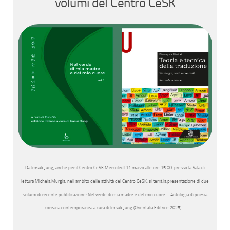
volumi del Centro CeSK
Da Imsuk Jung, anche per il Centro CeSK Mercoledì 11 marzo alle ore 15.00, presso la Sala di
lettura Michela Murgia, nell’ambito delle attività del Centro CeSK, si terrà la presentazione di due
volumi di recente pubblicazione: Nel verde di mia madre e del mio cuore – Antologia di poesia
coreana contemporanea a cura di Imsuk Jung (Orientalia Editrice 2025) …