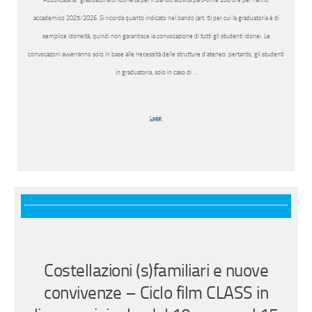
Pubblicata la *graduatoria di idoneità per il Bando attività part-time 200 ore per l’anno
accademico 2025/2026. Si ricorda quanto indicato nel bando (art. 5) per cui la graduatoria è di
semplice idoneità, quindi non garantisce la convocazione di tutti gli studenti idonei. Le
convocazoni avverranno solo in base alle necessità delle strutture d’ateneo: pertanto, gli studenti
in graduatoria, solo in caso di …
Leggi
Costellazioni (s)familiari e nuove
convivenze – Ciclo film CLASS in