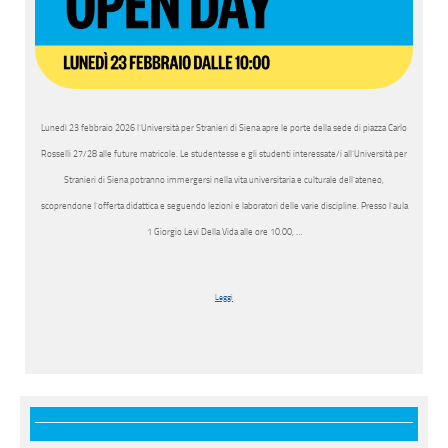
Lunedì 23 febbraio 2026 l’Università per Stranieri di Siena apre le porte della sede di piazza Carlo
Rosselli 27/28 alle future matricole. Le studentesse e gli studenti interessate/i all’Università per
Stranieri di Siena potranno immergersi nella vita universitaria e culturale dell’ateneo,
scoprendone l’offerta didattica e seguendo lezioni e laboratori delle varie discipline. Presso l’aula
1 Giorgio Levi Della Vida alle ore 10.00, …
Leggi