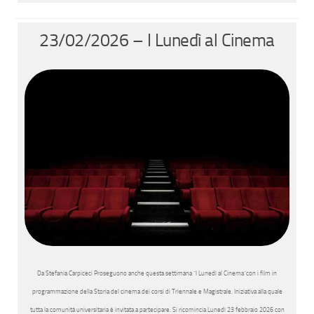
23/02/2026 – I Lunedì al Cinema
Da Stefania Carpiceci Proseguono anche questa settimana “I Lunedì al Cinema”con i film in
programmazione della Storia del cinema dei corsi di Triennale e Magistrale. Iniziativa alla quale
tutta la comunità universitaria è invitata a partecipare. Si ricomincia Lunedì 23 febbraio 2026 con