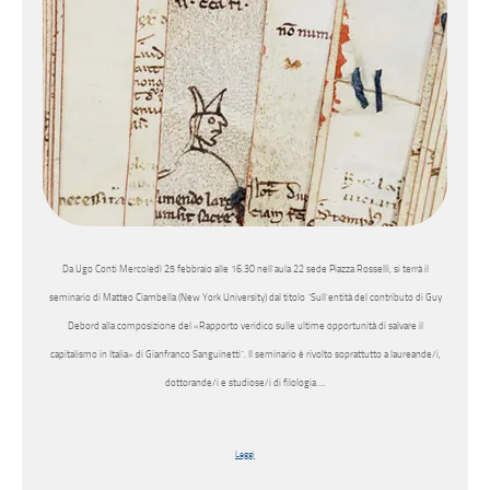
Da Ugo Conti Mercoledì 25 febbraio alle 16.30 nell’aula 22 sede Piazza Rosselli, si terrà il
seminario di Matteo Ciambella (New York University) dal titolo “Sull’entità del contributo di Guy
Debord alla composizione del «Rapporto veridico sulle ultime opportunità di salvare il
capitalismo in Italia» di Gianfranco Sanguinetti”. Il seminario è rivolto soprattutto a laureande/i,
dottorande/i e studiose/i di filologia …
Leggi