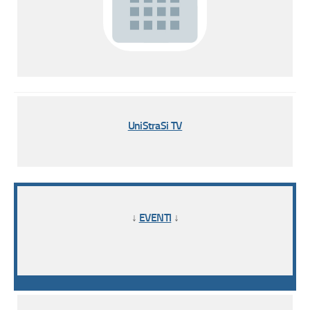
UniStraSi TV
↓
EVENTI
↓