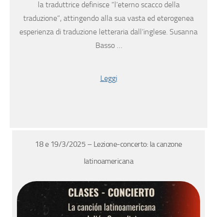
la traduttrice definisce “l’eterno scacco della
traduzione”, attingendo alla sua vasta ed eterogenea
esperienza di traduzione letteraria dall’inglese. Susanna
Basso …
Leggi
18 e 19/3/2025 – Lezione-concerto: la canzone
latinoamericana