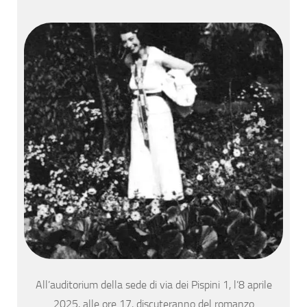
All’auditorium della sede di via dei Pispini 1, l’8 aprile
2025, alle ore 17, discuteranno del romanzo