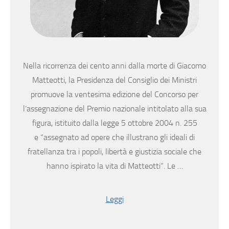
Nella ricorrenza dei cento anni dalla morte di Giacomo
Matteotti, la Presidenza del Consiglio dei Ministri
promuove la ventesima edizione del Concorso per
l’assegnazione del Premio nazionale intitolato alla sua
figura, istituito dalla legge 5 ottobre 2004 n. 255
e “assegnato ad opere che illustrano gli ideali di
fratellanza tra i popoli, libertà e giustizia sociale che
hanno ispirato la vita di Matteotti”. Le …
Leggi