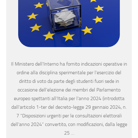
Il Ministero dell’Interno ha fornito indicazioni operative in
ordine alla disciplina sperimentale per l’esercizio del
diritto di voto da parte degli studenti fuori sede in
occasione dell’elezione dei membri del Parlamento
europeo spettanti all’Italia per l’anno 2024 (introdotta
dall’articolo 1-ter del decreto-legge 29 gennaio 2024, n.
7 “Disposizioni urgenti per le consultazioni elettorali
dell’anno 2024” convertito, con modificazioni, dalla legge
25 …