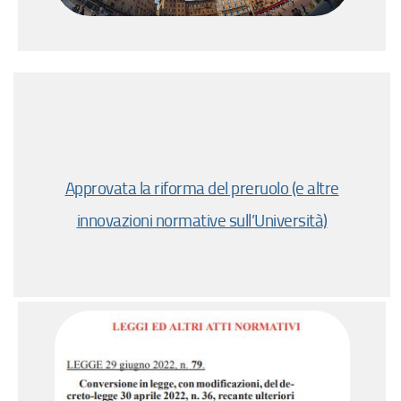
Approvata la riforma del preruolo (e altre
innovazioni normative sull’Università)