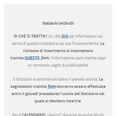
Notiziario UniStraSi
Di CHE SI TRATTA?
Un
click
QUI
per informazioni sul
senso di questo notiziario e sul suo funzionamento.
Le
richieste di inserimento si trasmettono
tramite
QUESTO
form
; l’informazione sarà inserita dopo
un sommario vaglio di pubblicabilità.
Il Notiziario è settimanale (salvo il periodo estivo).
Le
segnalazioni tramite
form
dovranno essere effettuate
entro il giovedì precedente l’uscita del Notiziario nel
quale si desidera inserirle
.
Per il
CALENDARIO
, ciascun* docente (e anche alcuni