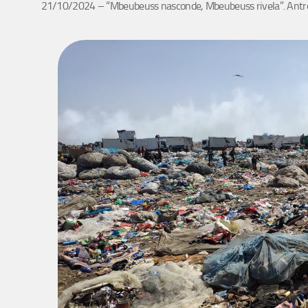
21/10/2024 – “Mbeubeuss nasconde, Mbeubeuss rivela”. Antrop