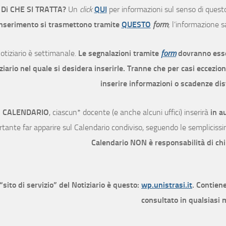
Di CHE SI TRATTA?
Un
click
QUI
per informazioni sul senso di quest
nserimento si trasmettono tramite
QUESTO
form
; l’informazione s
Notiziario è settimanale.
Le segnalazioni tramite
form
dovranno esse
ziario nel quale si desidera inserirle. Tranne che per casi eccezi
inserire informazioni o scadenze dis
l
CALENDARIO
, ciascun* docente (e anche alcuni uffici) inserirà
in a
tante far apparire sul Calendario condiviso, seguendo le semplicissim
Calendario NON è responsabilità di chi
 “sito di servizio” del Notiziario è questo:
wp.unistrasi.it
. Contiene
consultato in qualsiasi