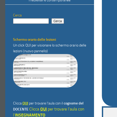
medievali e contemporanee
Cerca
Cerca
Schermo orario delle lezioni
Un click
QUI
per visionare lo schermo orario delle
lezioni (nuovo pannello)
Clicca
QUI
per trovare l'aula con il
cognome del
Clicca
QUI
per trovare l'aula con
DOCENTE
l'
INSEGNAMENTO