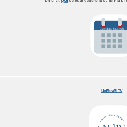
Un click
QUI
se vuoi vedere lo schermo di
UniStraSi TV