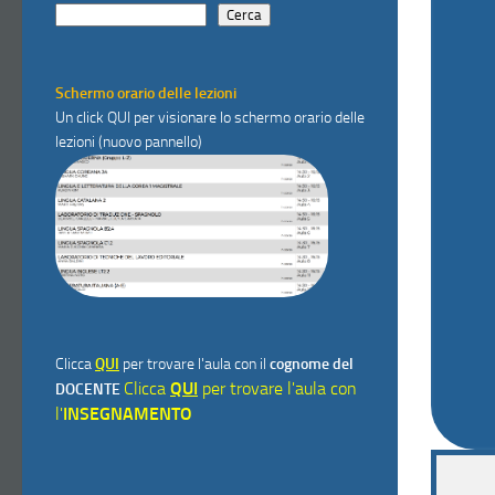
Cerca
Schermo orario delle lezioni
Un click
QUI
per visionare lo schermo orario delle
lezioni (nuovo pannello)
Clicca
QUI
per trovare l'aula con il
cognome del
Clicca
QUI
per trovare l'aula con
DOCENTE
l'
INSEGNAMENTO