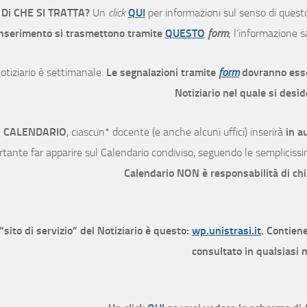
Di CHE SI TRATTA?
Un
click
QUI
per informazioni sul senso di quest
nserimento si trasmettono tramite
QUESTO
form
; l’informazione s
Notiziario è settimanale.
Le segnalazioni tramite
form
dovranno esse
Notiziario nel quale si desid
l
CALENDARIO
, ciascun* docente (e anche alcuni uffici) inserirà
in a
tante far apparire sul Calendario condiviso, seguendo le semplicissim
Calendario NON è responsabilità di chi
 “sito di servizio” del Notiziario è questo:
wp.unistrasi.it
. Contiene
consultato in qualsiasi