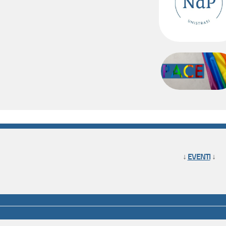
↓
EVENTI
↓